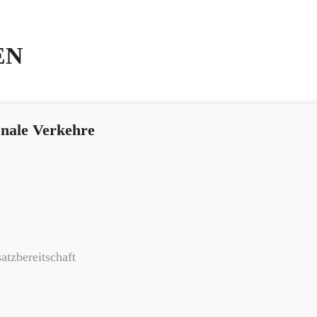
EN
onale Verkehre
atzbereitschaft